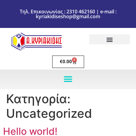
Τηλ. Επικοινωνίας : 2310 462160 | e-mail :
kyriakidiseshop@gmail.com
Πολιτική Επιστροφών
Ακύρωση Παραγγελίας
Τρόποι πληρωμής
Τρόποι Αποστολής
0
€
0.00
Κατηγορία:
Uncategorized
Hello world!