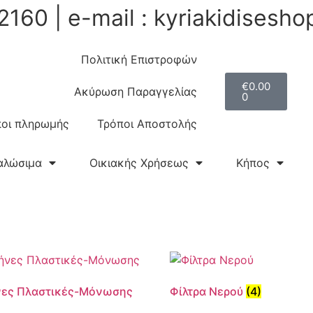
2160 | e-mail : kyriakidises
Πολιτική Επιστροφών
€
0.00
Ακύρωση Παραγγελίας
0
οι πληρωμής
Τρόποι Αποστολής
αλώσιμα
Οικιακής Χρήσεως
Κήπος
ες Πλαστικές-Μόνωσης
Φίλτρα Νερού
(4)