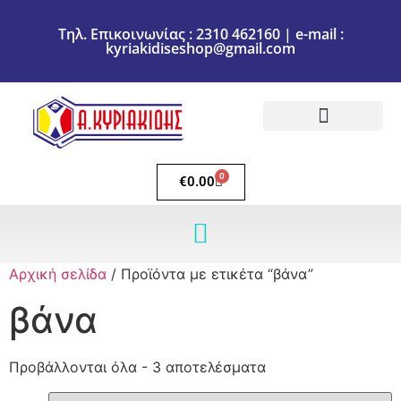
Τηλ. Επικοινωνίας : 2310 462160 | e-mail :
kyriakidiseshop@gmail.com
Πολιτική Επιστροφών
Ακύρωση Παραγγελίας
Τρόποι πληρωμής
Τρόποι Αποστολής
0
€
0.00
Αρχική σελίδα
/ Προϊόντα με ετικέτα “βάνα”
βάνα
Προβάλλονται όλα - 3 αποτελέσματα