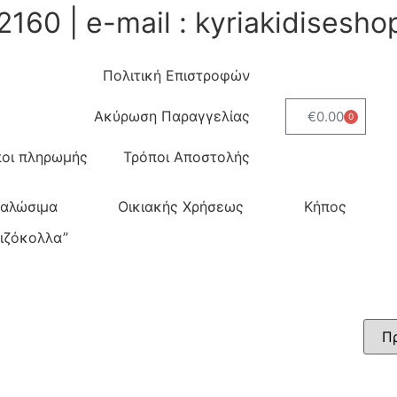
2160 | e-mail : kyriakidises
Πολιτική Επιστροφών
Ακύρωση Παραγγελίας
€
0.00
0
οι πληρωμής
Τρόποι Αποστολής
ναλώσιμα
Οικιακής Χρήσεως
Κήπος
ριζόκολλα”