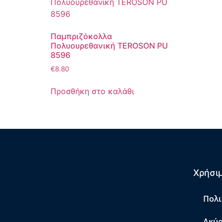
Παμπριζόκολλα
Πολυουρεθανική TEROSON PU
8596
€
8.80
Προσθήκη στο καλάθι
Χρήσιμ
Πολι
Ακύρ