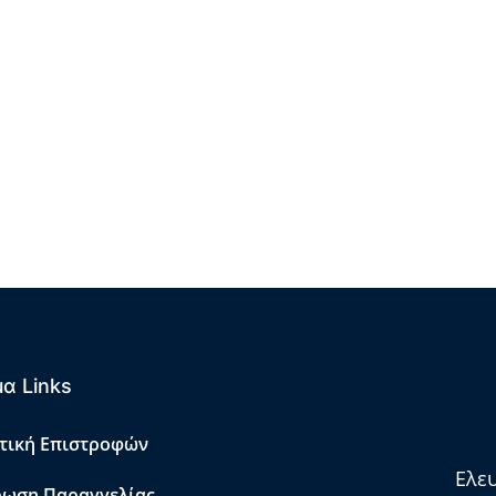
α Links
τική Επιστροφών
Ελε
ωση Παραγγελίας