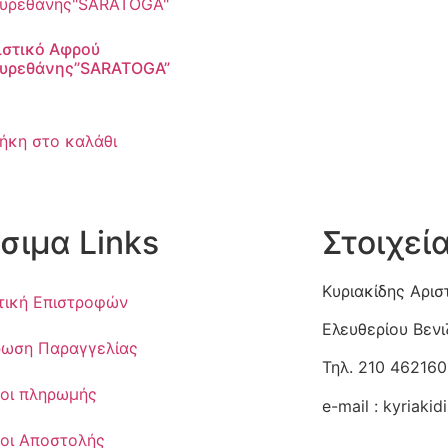
ιστικό Αφρού
υρεθάνης”SARATOGA”
ήκη στο καλάθι
σιμα Links
Στοιχεί
Κυριακίδης Αρισ
τική Επιστροφών
Ελευθερίου Βεν
ωση Παραγγελίας
Τηλ. 210 462160
οι πληρωμής
e-mail :
kyriaki
οι Αποστολής