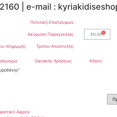
2160 | e-mail : kyriakidises
Πολιτική Επιστροφών
0
Ακύρωση Παραγγελίας
€
0.00
οι πληρωμής
Τρόποι Αποστολής
ναλώσιμα
Οικιακής Χρήσεως
Κήπος
υρεθάνης”