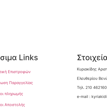
σιμα Links
Στοιχεί
Κυριακίδης Αρισ
τική Επιστροφών
Ελευθερίου Βεν
ωση Παραγγελίας
Τηλ. 210 462160
οι πληρωμής
e-mail :
kyriaki
οι Αποστολής