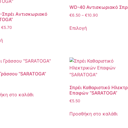
WD-40 Αντισκωριακό Σπρ
-Σπρέι Aντισκωριακό
€
6.50
–
€
10.90
TOGA”
Επιλογή
€
5.70
γή
 Γράσσου “SARATOGA”
Σπρέι Καθαριστικό Ηλεκτ
Επαφών “SARATOGA”
ήκη στο καλάθι
€
5.50
Προσθήκη στο καλάθι