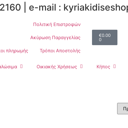
2160 | e-mail : kyriakidises
Πολιτική Επιστροφών
€
0.00
Ακύρωση Παραγγελίας
0
οι πληρωμής
Τρόποι Αποστολής
αλώσιμα
Οικιακής Χρήσεως
Κήπος