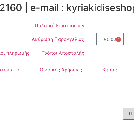
2160 | e-mail : kyriakidises
Πολιτική Επιστροφών
Ακύρωση Παραγγελίας
€
0.00
0
οι πληρωμής
Τρόποι Αποστολής
ναλώσιμα
Οικιακής Χρήσεως
Κήπος