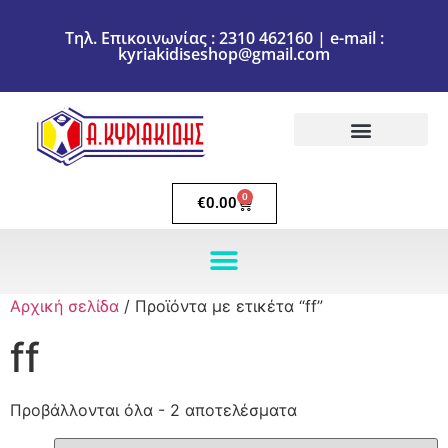
Τηλ. Επικοινωνίας : 2310 462160 | e-mail :
kyriakidiseshop@gmail.com
Πολιτική Επιστροφών
Ακύρωση Παραγγελίας
Τρόποι πληρωμής
Τρόποι Αποστολής
0
€
0.00
Αρχική σελίδα
/ Προϊόντα με ετικέτα “ff”
ff
Προβάλλονται όλα - 2 αποτελέσματα