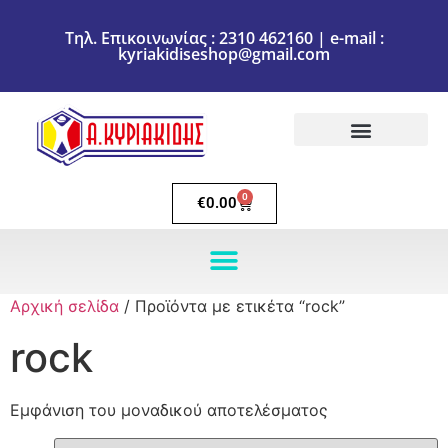
Τηλ. Επικοινωνίας : 2310 462160 | e-mail :
kyriakidiseshop@gmail.com
Πολιτική Επιστροφών
Ακύρωση Παραγγελίας
Τρόποι πληρωμής
Τρόποι Αποστολής
0
€
0.00
Αρχική σελίδα
/ Προϊόντα με ετικέτα “rock”
rock
Εμφάνιση του μοναδικού αποτελέσματος