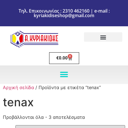
Τηλ. Επικοινωνίας : 2310 462160 | e-mail :
kyriakidiseshop@gmail.com
Πολιτική Επιστροφών
Ακύρωση Παραγγελίας
Τρόποι πληρωμής
Τρόποι Αποστολής
0
€
0.00
Αρχική σελίδα
/ Προϊόντα με ετικέτα “tenax”
tenax
Προβάλλονται όλα - 3 αποτελέσματα