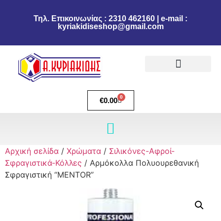
Τηλ. Επικοινωνίας : 2310 462160 | e-mail :
kyriakidiseshop@gmail.com
Πολιτική Επιστροφών
Ακύρωση Παραγγελίας
Τρόποι πληρωμής
Τρόποι Αποστολής
0
€
0.00
Αρχική σελίδα
/
Χρώματα
/
Σιλικόνες-Αφροί-
Σφραγιστικά-Κόλλες
/ Αρμόκολλα Πολυουρεθανική
Σφραγιστική “MENTOR”