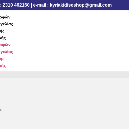
: 2310 462160 | e-mail : kyriakidiseshop@gmail.com
ροφών
γελίας
ής
λής
ροφών
γελίας
ής
λής
α