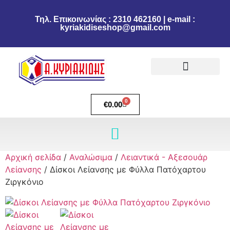
Τηλ. Επικοινωνίας : 2310 462160 | e-mail :
kyriakidiseshop@gmail.com
Πολιτική Επιστροφών
Ακύρωση Παραγγελίας
Τρόποι πληρωμής
Τρόποι Αποστολής
0
€
0.00
Αρχική σελίδα
/
Αναλώσιμα
/
Λειαντικά - Αξεσουάρ
Λείανσης
/ Δίσκοι Λείανσης με Φύλλα Πατόχαρτου
Ζιργκόνιο