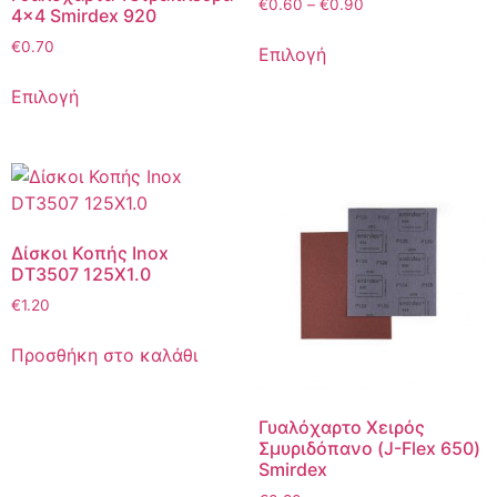
€
0.60
–
€
0.90
4×4 Smirdex 920
€
0.70
Επιλογή
Επιλογή
Δίσκοι Κοπής Inox
DT3507 125Χ1.0
€
1.20
Προσθήκη στο καλάθι
Γυαλόχαρτο Χειρός
Σμυριδόπανο (J-Flex 650)
Smirdex