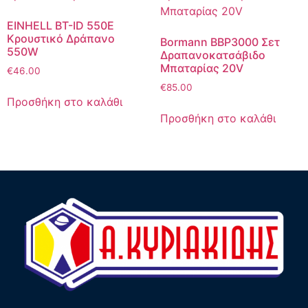
EINHELL BT-ID 550E
Κρουστικό Δράπανο
Bormann BBP3000 Σετ
550W
Δραπανοκατσάβιδο
Μπαταρίας 20V
€
46.00
€
85.00
Προσθήκη στο καλάθι
Προσθήκη στο καλάθι