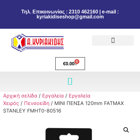
Τηλ. Επικοινωνίας : 2310 462160 | e-mail :
kyriakidiseshop@gmail.com
Πολιτική Επιστροφών
Ακύρωση Παραγγελίας
Τρόποι πληρωμής
Τρόποι Αποστολής
0
€
0.00
Αρχική σελίδα
/
Εργαλεία
/
Εργαλεία
Χειρός
/
Πενσοείδη
/ ΜΙΝΙ ΠΕΝΣΑ 120mm FATMAX
STANLEY FMHT0-80516