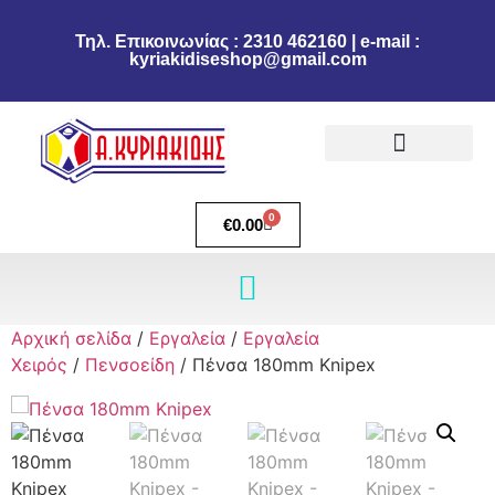
Τηλ. Επικοινωνίας : 2310 462160 | e-mail :
kyriakidiseshop@gmail.com
Πολιτική Επιστροφών
Ακύρωση Παραγγελίας
Τρόποι πληρωμής
Τρόποι Αποστολής
0
€
0.00
Αρχική σελίδα
/
Εργαλεία
/
Εργαλεία
Χειρός
/
Πενσοείδη
/ Πένσα 180mm Knipex