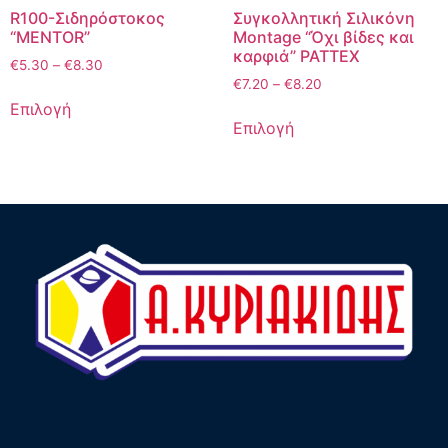
R100-Σιδηρόστοκος
Συγκολλητική Σιλικόνη
“MENTOR”
Μontage “Όχι βίδες και
καρφιά” PATTEX
€
5.30
–
€
8.30
€
7.20
–
€
8.20
Επιλογή
Επιλογή