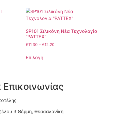
SP101 Σιλικόνη Νέα Τεχνολογία
“PATTEX”
€
11.30
–
€
12.20
Επιλογή
α Επικοινωνίας
τοτέλης
ιζέλου 3 Θέρμη, Θεσσαλονίκη