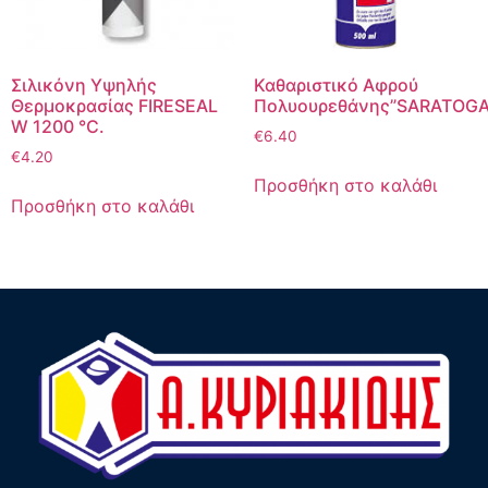
Σιλικόνη Υψηλής
Καθαριστικό Αφρού
Θερμοκρασίας FIRESEAL
Πολυουρεθάνης”SARATOGA
W 1200 °C.
€
6.40
€
4.20
Προσθήκη στο καλάθι
Προσθήκη στο καλάθι