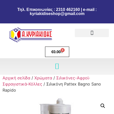
Τηλ. Επικοινωνίας : 2310 462160 | e-mail :
kyriakidiseshop@gmail.com
Πολιτική Επιστροφών
Ακύρωση Παραγγελίας
Τρόποι πληρωμής
Τρόποι Αποστολής
0
€
0.00
Αρχική σελίδα
/
Χρώματα
/
Σιλικόνες-Αφροί-
Σφραγιστικά-Κόλλες
/ Σιλικόνη Pattex Bagno Sano
Rapido