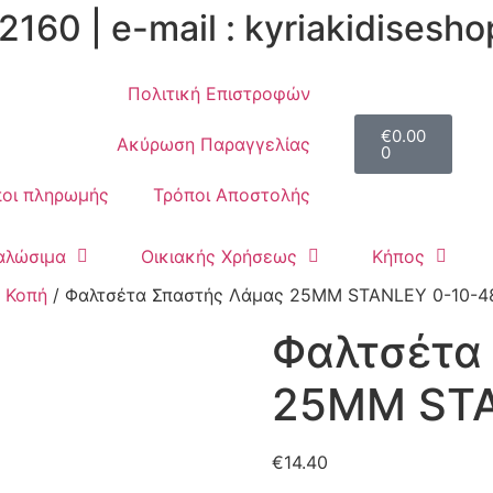
2160 | e-mail : kyriakidises
Πολιτική Επιστροφών
€
0.00
Ακύρωση Παραγγελίας
0
οι πληρωμής
Τρόποι Αποστολής
αλώσιμα
Οικιακής Χρήσεως
Κήπος
/
Κοπή
/ Φαλτσέτα Σπαστής Λάμας 25MM STANLEY 0-10-4
Φαλτσέτα
25MM STA
€
14.40