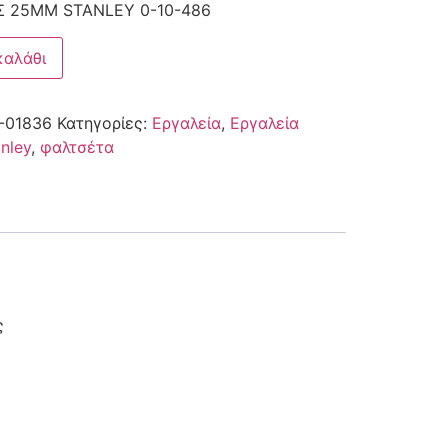
Σ 25MM STANLEY 0-10-486
καλάθι
-01836
Κατηγορίες:
Εργαλεία
,
Εργαλεία
anley
,
φαλτσέτα
ς