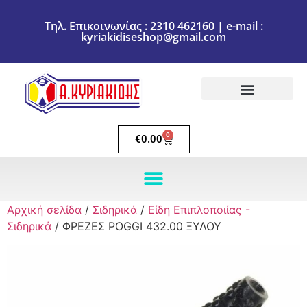
Τηλ. Επικοινωνίας : 2310 462160 | e-mail :
kyriakidiseshop@gmail.com
Πολιτική Επιστροφών
Ακύρωση Παραγγελίας
Τρόποι πληρωμής
Τρόποι Αποστολής
0
€
0.00
Αρχική σελίδα
/
Σιδηρικά
/
Είδη Επιπλοποιίας -
Σιδηρικά
/ ΦΡΕΖΕΣ POGGI 432.00 ΞΥΛΟΥ