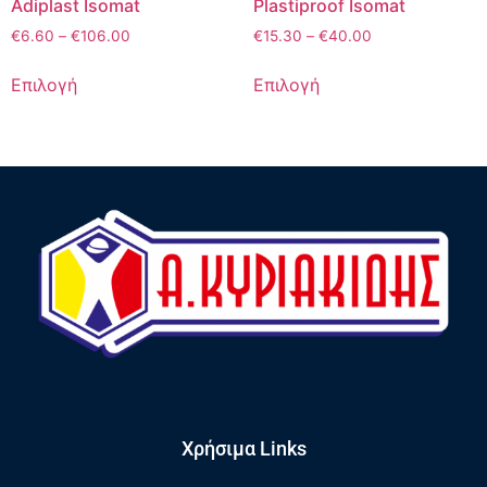
Adiplast Isomat
Plastiproof Isomat
€
6.60
–
€
106.00
€
15.30
–
€
40.00
Επιλογή
Επιλογή
Χρήσιμα Links