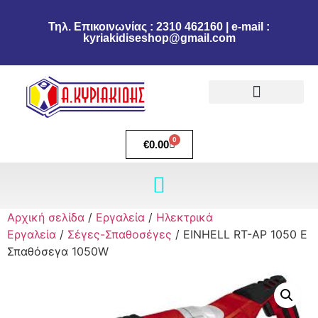
Τηλ. Επικοινωνίας : 2310 462160 | e-mail :
kyriakidiseshop@gmail.com
Πολιτική Επιστροφών
Ακύρωση Παραγγελίας
Τρόποι πληρωμής
Τρόποι Αποστολής
0
€
0.00
Αρχική σελίδα
/
Εργαλεία
/
Ηλεκτρικά
Εργαλεία
/
Σέγες-Σπαθοσέγες
/ EINHELL RT-AP 1050 E
Σπαθόσεγα 1050W