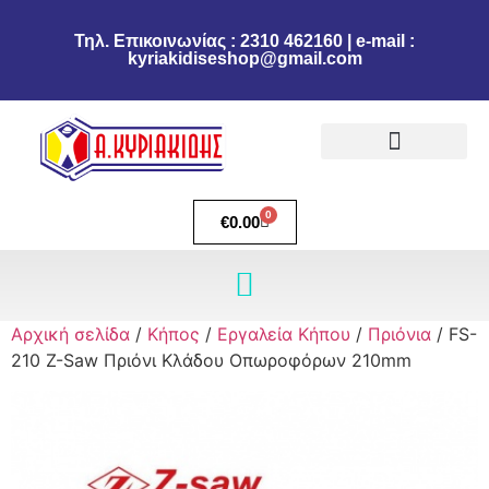
Τηλ. Επικοινωνίας : 2310 462160 | e-mail :
kyriakidiseshop@gmail.com
Πολιτική Επιστροφών
Ακύρωση Παραγγελίας
Τρόποι πληρωμής
Τρόποι Αποστολής
0
€
0.00
Αρχική σελίδα
/
Κήπος
/
Εργαλεία Κήπου
/
Πριόνια
/ FS-
210 Z-Saw Πριόνι Κλάδου Οπωροφόρων 210mm