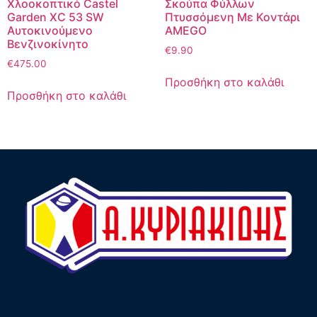
Χλοοκοπτικό Castel
Σκούπα Φύλλων
Garden XC 53 SW
Πτυσσόμενη Με Κοντάρι
Αυτοκινούμενο
AMEGO
Βενζινοκίνητο
€
9.90
€
475.00
Προσθήκη στο καλάθι
Προσθήκη στο καλάθι