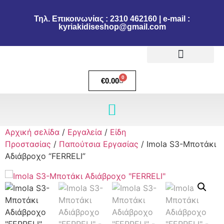
Τηλ. Επικοινωνίας : 2310 462160 | e-mail :
kyriakidiseshop@gmail.com
Πολιτική Επιστροφών
Ακύρωση Παραγγελίας
Τρόποι πληρωμής
Τρόποι Αποστολής
0
€
0.00
Αρχική σελίδα
/
Εργαλεία
/
Είδη
Προστασίας
/
Παπούτσια Εργασίας
/ Imola S3-Μποτάκι
Αδιάβροχο “FERRELI”