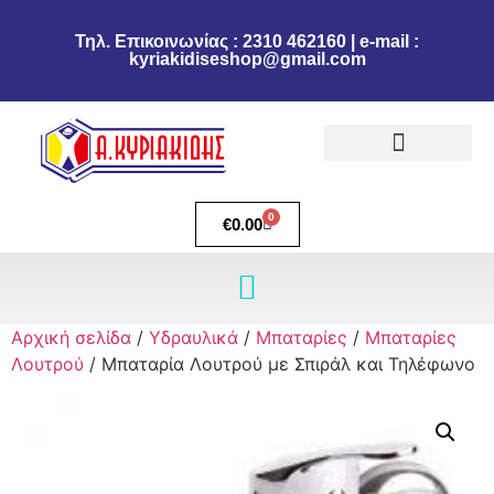
Τηλ. Επικοινωνίας : 2310 462160 | e-mail :
kyriakidiseshop@gmail.com
Πολιτική Επιστροφών
Ακύρωση Παραγγελίας
Τρόποι πληρωμής
Τρόποι Αποστολής
0
€
0.00
Αρχική σελίδα
/
Υδραυλικά
/
Μπαταρίες
/
Μπαταρίες
Λουτρού
/ Mπαταρία Λουτρού με Σπιράλ και Τηλέφωνο