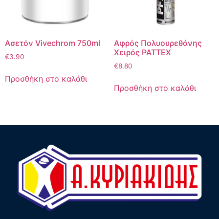
Aσετόν Vivechrom 750ml
Αφρός Πολυουρεθάνης
Χειρός PATTEX
€
3.90
€
8.80
Προσθήκη στο καλάθι
Προσθήκη στο καλάθι