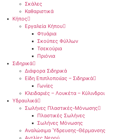
Σκάλες
Καθαριστικά
Κήπος
Εργαλεία Κήπου
Φτυάρια
Σκούπες Φύλλων
Τσεκούρια
Πριόνια
Σιδηρικά
Διάφορα Σιδηρικά
Είδη Επιπλοποιίας – Σιδηρικά
Γωνίες
Κλειδαριές – Λουκέτα – Κύλινδροι
Υδραυλικά
Σωλήνες Πλαστικές-Μόνωσης
Πλαστικές Σωλήνες
Σωλήνες Μόνωσης
Αναλώσιμα Ύδρευσης-Θέρμανσης
Αντλίες Νερού