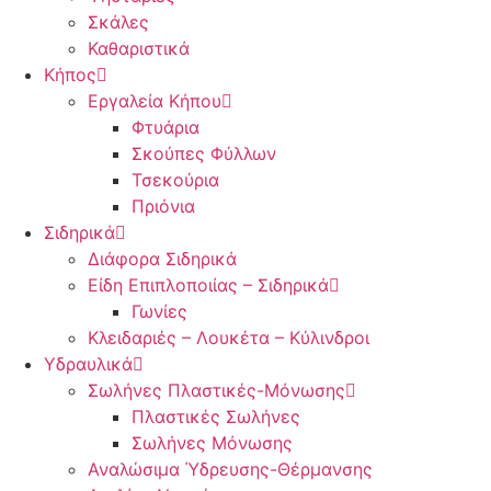
Σκάλες
Καθαριστικά
Κήπος
Εργαλεία Κήπου
Φτυάρια
Σκούπες Φύλλων
Τσεκούρια
Πριόνια
Σιδηρικά
Διάφορα Σιδηρικά
Είδη Επιπλοποιίας – Σιδηρικά
Γωνίες
Κλειδαριές – Λουκέτα – Κύλινδροι
Υδραυλικά
Σωλήνες Πλαστικές-Μόνωσης
Πλαστικές Σωλήνες
Σωλήνες Μόνωσης
Αναλώσιμα Ύδρευσης-Θέρμανσης