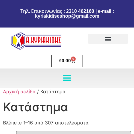
Τηλ. Επικοινωνίας : 2310 462160 | e-mail :
kyriakidiseshop@gmail.com
Πολιτική Επιστροφών
Ακύρωση Παραγγελίας
Τρόποι πληρωμής
Τρόποι Αποστολής
0
€
0.00
Αρχική σελίδα
/ Κατάστημα
Κατάστημα
Βλέπετε 1–16 από 307 αποτελέσματα