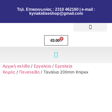
Τηλ. Επικοινωνίας : 2310 462160 | e-mail :
kyriakidiseshop@gmail.com
Πολιτική Επιστροφών
Ακύρωση Παραγγελίας
Τρόποι πληρωμής
Τρόποι Αποστολής
0
€
0.00
Αρχική σελίδα
/
Εργαλεία
/
Εργαλεία
Χειρός
/
Πενσοείδη
/ Τανάλια 200mm Knipex